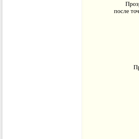
Проз
после
то
П