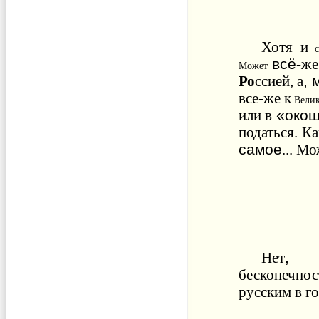
Хотя
и
всё
-
же
Может
,
Ро
ссией
,
а
все
-
же
к
Вели
«
окош
или
в
податься
.
Ка
самое
...
Мо
Нет
бесконечнос
русским
в
г