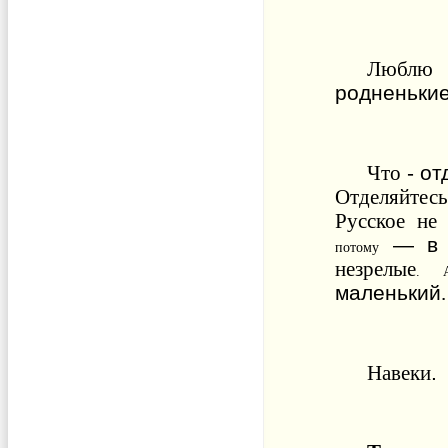
Люблю
родненьки
-
от
Что
Отделяйтес
Русское
не
—
в
потому
незрелые
.
маленький
.
.
Навеки