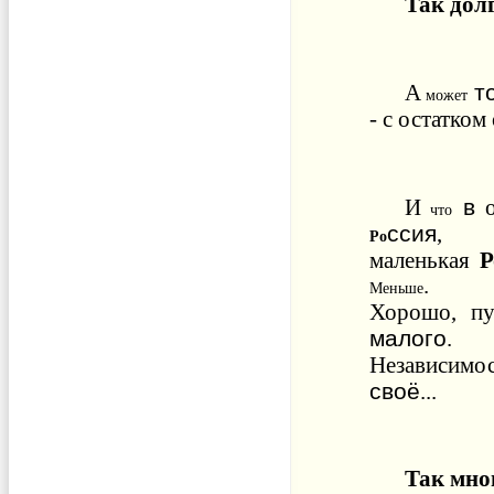
Так
дол
т
А
может
-
с
остатком
в
И
что
ссия
,
Ро
маленькая
Р
.
Меньше
Хорошо
,
пу
малого
.
Независимо
своё
...
Так
мно