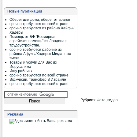
Новые публикации
Оберег для дома, оберег от врагов
срочно требуются по всей стране
срочно требуются из района Хайфы/
Хадеры
Помощь от БФ "Всемирная
еврейская помощь" из Лондона в
трудоустройстве.
срочно требуются рабочие из
района Афулы/Хадеры/ Мигдаль ха
эмека
Товары и услуги для Вас из
Иерусалима
Ищу рабочих
срочно требуются по всей стране
Экскурсии, трансфер В Израиле
срочно требуются по всей стране
Рубрика:
Фото, видео
Реклама