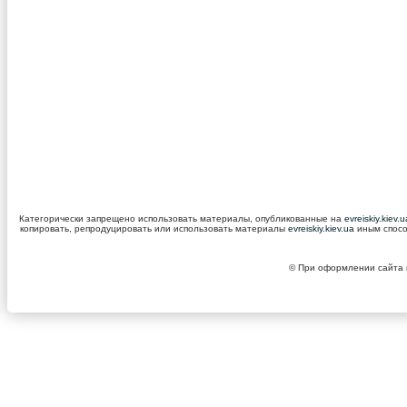
Категорически запрещено использовать материалы, опубликованные на
evreiskiy.kiev.
копировать, репродуцировать или использовать материалы
evreiskiy.kiev.ua
иным спосо
© При оформлении сайта и