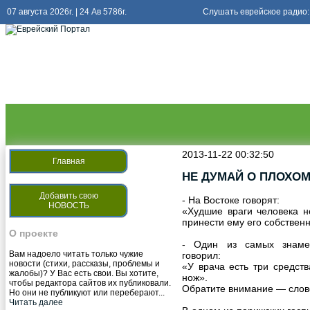
07 августа 2026г. | 24 Ав 5786г.
Слушать еврейское радио:
Слушать
радио киев еврейский
2013-11-22 00:32:50
Главная
НЕ ДУМАЙ О ПЛОХОМ
Добавить свою
- На Востоке говорят:
НОВОСТЬ
«Худшие враги человека н
принести ему его собствен
О проекте
- Один из самых знамен
Вам надоело читать только чужие
говорил:
новости (стихи, рассказы, проблемы и
«У врача есть три средст
жалобы)? У Вас есть свои. Вы хотите,
нож».
чтобы редактора сайтов их публиковали.
Обратите внимание — слов
Но они не публикуют или переберают...
Читать далее