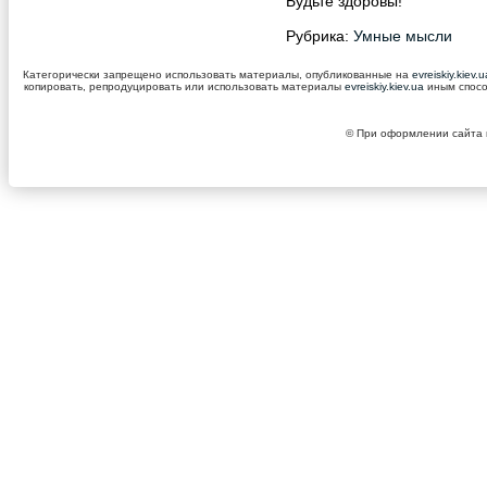
Будьте здоровы!
Рубрика:
Умные мысли
Категорически запрещено использовать материалы, опубликованные на
evreiskiy.kiev.
копировать, репродуцировать или использовать материалы
evreiskiy.kiev.ua
иным спосо
© При оформлении сайта и