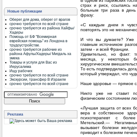
В одном из парижских госп
страх и риск, ссылаясь н
больным три раза в день
Новые публикации
фразу:
Оберег для дома, оберег от врагов
срочно требуются по всей стране
«С каждым днем я чувст
срочно требуются из района Хайфы/
повторять это не механичес
Хадеры
Помощь от БФ "Всемирная
И что вы думаете? Уже 
еврейская помощь" из Лондона в
главным источником разго
трудоустройстве.
затем - и всей Франции.
срочно требуются рабочие из
района Афулы/Хадеры/ Мигдаль ха
Удивительно, но факт: 
эмека
месяца, у некоторых б
Товары и услуги для Вас из
хирургическом вмешательст
Иерусалима
То есть подтвердилась дог
Ищу рабочих
который утверждал, что чуд
срочно требуются по всей стране
Экскурсии, трансфер В Израиле
Наше здоровье — прямое с
срочно требуются по всей стране
Никто уже не ставит п
физическим состоянием лю
«Лучшая защита от всех б
вера в собственное здо
Реклама
психотерапевт с боле
Метельский.— Негативн
вызывает болезни желудо
приводит к болезням печен