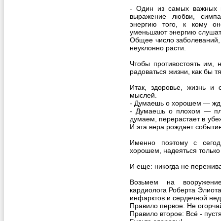
- Один из самых важных п
выражение любви, симпа
энергию того, к кому о
уменьшают энергию слушат
Общее число заболеваний,
неуклонно расти.
Чтобы противостоять им, 
радоваться жизни, как бы т
Итак, здоровье, жизнь и 
мыслей.
- Думаешь о хорошем — жд
- Думаешь о плохом — пл
думаем, перерастает в убе
И эта вера рождает событ
Именно поэтому с сегод
хорошем, надеяться только
И еще: никогда не пережива
Возьмем на вооружение
кардиолога Роберта Элиота
инфарктов и сердечной нед
Правило первое: Не огорча
Правило второе: Всё - пустя