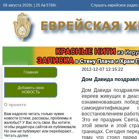
08 августа 2026г. | 25 Ав 5786г.
Слушать еврейское радио:
Слушать
радио киев еврейский
2012-12-07 12:15:22
Главная
Дом Давида поздравл
Добавить свою
Дом Давида поздравляе
НОВОСТЬ
евреев живущих в диас
ознаменовавших победу
О проекте
самоидентификаци
восстановлением работ
Вам надоело читать только чужие
новости (стихи, рассказы, проблемы и
Это не праздник Света
жалобы)? У Вас есть свои. Вы хотите,
этой земли и этой стр
чтобы редактора сайтов их публиковали.
границах. Сегодня пер
Но они не публикуют или переберают...
Читать далее
тому, что стоял пере