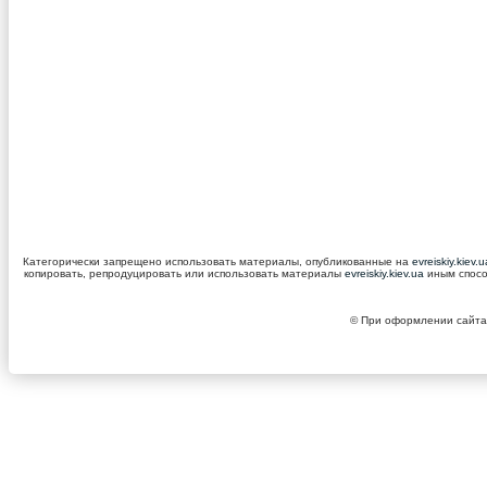
Категорически запрещено использовать материалы, опубликованные на
evreiskiy.kiev.
копировать, репродуцировать или использовать материалы
evreiskiy.kiev.ua
иным спосо
© При оформлении сайта 