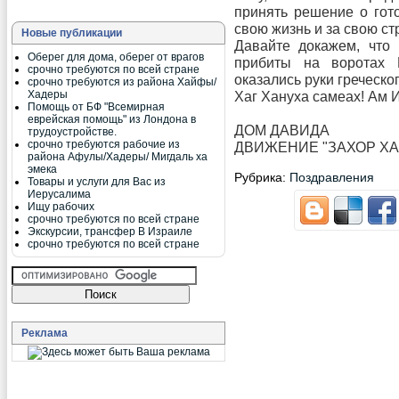
принять решение о гото
свою жизнь и за свою ст
Новые публикации
Давайте докажем, что 
Оберег для дома, оберег от врагов
прибиты на воротах 
срочно требуются по всей стране
оказались руки греческо
срочно требуются из района Хайфы/
Хадеры
Хаг Хануха самеах! Ам И
Помощь от БФ "Всемирная
еврейская помощь" из Лондона в
ДОМ ДАВИДА
трудоустройстве.
срочно требуются рабочие из
ДВИЖЕНИЕ "ЗАХОР Х
района Афулы/Хадеры/ Мигдаль ха
эмека
Рубрика:
Поздравления
Товары и услуги для Вас из
Иерусалима
Ищу рабочих
срочно требуются по всей стране
Экскурсии, трансфер В Израиле
срочно требуются по всей стране
Реклама