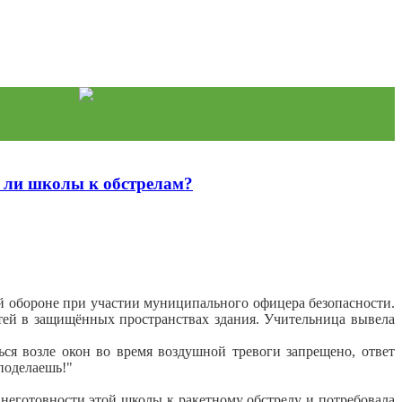
 ли школы к обстрелам?
 обороне при участии муниципального офицера безопасности.
детей в защищённых пространствах здания. Учительница вывела
ься возле окон во время воздушной тревоги запрещено, ответ
 поделаешь!"
неготовности этой школы к ракетному обстрелу и потребовала