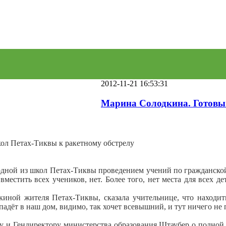
2012-11-21 16:53:31
Марина Солодкина. Готовы
школ Петах-Тиквы к ракетному обстрелу
одной из школ Петах-Тиквы проведением учений по гражданской
местить всех учеников, нет. Более того, нет места для всех 
киной жителя Петах-Тиквы, сказала учительнице, что находит
падёт в наш дом, видимо, так хочет всевышний, и тут ничего не
 и Гендиректору министерства образования Штаубер о полной 