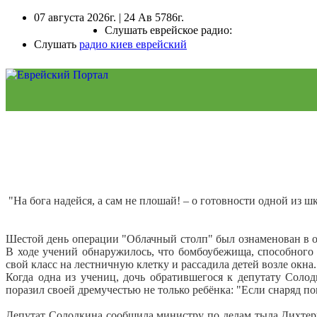
07 августа 2026г. | 24 Ав 5786г.
Слушать еврейское радио:
Слушать
радио киев еврейский
"На бога надейся, а сам не плошай! – о готовности одной из 
Шестой день операции "Облачный столп" был ознаменован в 
В ходе учений обнаружилось, что бомбоубежища, способного в
свой класс на лестничную клетку и рассадила детей возле окна.
Когда одна из учениц, дочь обратившегося к депутату Солод
поразил своей дремучестью не только ребёнка: "Если снаряд по
Депутат Солодкина сообщила министру по делам тыла Дихтеру