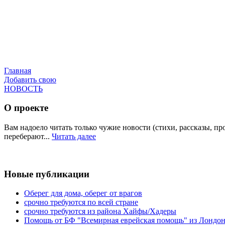
Главная
Добавить свою
НОВОСТЬ
О проекте
Вам надоело читать только чужие новости (стихи, рассказы, п
переберают...
Читать далее
Новые публикации
Оберег для дома, оберег от врагов
срочно требуются по всей стране
срочно требуются из района Хайфы/Хадеры
Помощь от БФ "Всемирная еврейская помощь" из Лондона