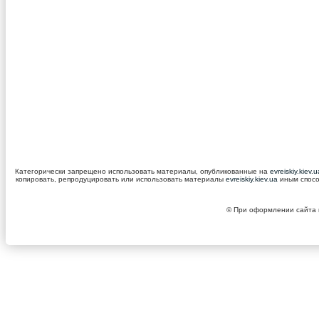
Категорически запрещено использовать материалы, опубликованные на
evreiskiy.kiev.
копировать, репродуцировать или использовать материалы
evreiskiy.kiev.ua
иным спосо
© При оформлении сайта и