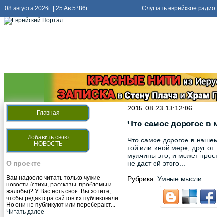
08 августа 2026г. | 25 Ав 5786г.
Слушать еврейское радио:
Слушать
радио киев еврейский
2015-08-23 13:12:06
Главная
Что самое дорогое в 
Добавить свою
Что самое дорогое в нашем
НОВОСТЬ
той или иной мере, друг о
мужчины это, и может прос
не даст ей этого...
О проекте
Вам надоело читать только чужие
Рубрика:
Умные мысли
новости (стихи, рассказы, проблемы и
жалобы)? У Вас есть свои. Вы хотите,
чтобы редактора сайтов их публиковали.
Но они не публикуют или переберают...
Читать далее